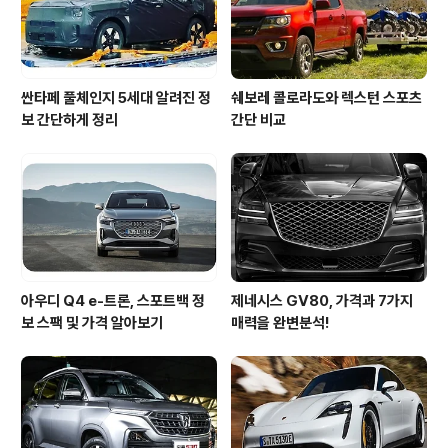
7,319대의 판매량을 나타내고 있..
싼타페 풀체인지 5세대 알려진 정
쉐보레 콜로라도와 렉스턴 스포츠
보 간단하게 정리
간단 비교
아우디 Q4 e-트론, 스포트백 정
제네시스 GV80, 가격과 7가지
보 스팩 및 가격 알아보기
매력을 완변분석!