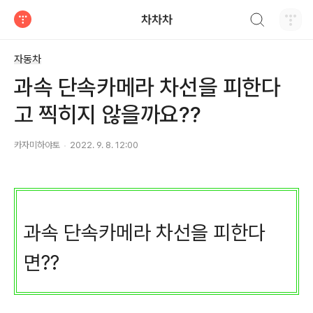
검색하기
차차차
티스토리
자동차
과속 단속카메라 차선을 피한다
고 찍히지 않을까요??
카자미하야토
2022. 9. 8. 12:00
과속 단속카메라 차선을 피한다
면??