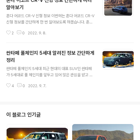
혼다 어코드 CR-V 신형 정보 간단하게 미리
알아보기
글 내용
혼다 어코드 CR-V 신형 정보 이번에는 혼다 어코드 CR-V
신형 정보를 간단하게 한 번 알아보도록 하겠습니다. 혼다
코리아가 2023년 혼다의 대표 세단 어코드 및 도심형 SU
2
0
2022. 9. 8.
V CR-V를 한국 시장에 투입하고 분위기 반전을 나설 것으
로 보여집니다. 한 때 국내 수입차 판매 1위를 차지한적 있
던 혼다가 다시 한 번 국내에서 그 파워를 보여줄지 많은 사
싼타페 풀체인지 5세대 알려진 정보 간단하게
람들의 관심이 모이고 있습니다. 9월5일 업계에 따르면 혼
다코리아는 내년 신형 어코드 와 CR-V를중심으로 적극적
정리
글 내용
인 영업 및 마케팅 활동을 이어나갈 계획이라고 밝혔는데
싼타페 풀체인지 5세대 최근 현대의 대표 SUV인 싼타페
요. 회사는 2019년부터 이어진 일본 제품 불매운동이 2년
가 5세대로 풀 체인지를 앞두고 있어 많은 관심을 받고 있
이상 이어진 코로나 팬데믹에 따른 물류 문제로 위축되었
습니다. 그로인하여 여러가지 스파이 샷들이 포착되기도
었던 한국의 판매율을 끌어올리기 위하여 대표 차량 2종의
4
0
2022. 9. 7.
하고 있죠. 그리고 최근에는 북미지역과 유럽으로 선적해
신차 투입을 결정 했다..
개발을 계속하기 위하여 떠나는 장면 또한 공항에서 발견
되어 많은 화제를 모으고 있습니다. 5세대로 새롭게 태어
날 싼타페는 현제 많은 변화를 예고 하고 있는데요. 그리고
반드시 변화하여 많은 사람들에게 매력을 어필애햐되는 중
이 블로그 인기글
요한 임무를 맞고 있습니다. 이런 이유에는 다른 경쟁 모델
들과의 판매량을 보면 더욱 뚜렷하게 알 수 있는데요. 현재
싼타페는 사실상 라이벌이라고 할 수 있는 기아의 쏘렌토
의 2022년 누적 판매량 (45,0120대)에 한참 못미치는 1