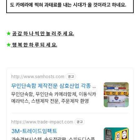
도 카메라에 찍혀 과태료를 내는 시대가 올 것이라고 하네요.
★
공 감 하 나 씩 만 눌 러 주 세 요.
★
행 복 한 하 루 되 세 요.
http://www.samhosts.com
광고
무인단속함 제작전문 삼호산업 각종 스
텐 주문제작 전문
무인단속함, 무인단속 카메라함체, 이동식카
메라박스, 스텐제작 전문, 주문제작 환영
https://www.trade-impact.com
광고
3M-트레이드임팩트
과속경보시스템, 속도전광판, 스피드디스플