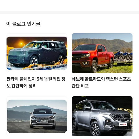
세대 모델로 S클래스를 닮은 감..
열린 월드 프리미어 행사에 참석한 포스쉐 AG 이사회 회
장 올리버 블루메의 이야기에 따르면 "타이칸은 70년 이상
전 세계를 매료시켜온 포르쉐 브랜드의 성공적인 유산을
미래와 연결시키는 매우 중요한 자동차"라고 말하며, "오늘
이 블로그 인기글
은 포르쉐가 새로운 시대의 시작을 알리는 역사적인 날이
다." 라고 이야기를 했습니다. 4도어 스포츠 세단 타이칸은
전형적인 포르쉐 성능은 몰론이며 연결성과 일상적 사용성
을 모두 갖추었는데요. 특히 고도화된 생산 방식과 타이칸
이 가진 특징..
싼타페 풀체인지 5세대 알려진 정
쉐보레 콜로라도와 렉스턴 스포츠
보 간단하게 정리
간단 비교