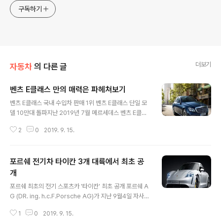
구독하기
더보기
자동차
의 다른 글
벤츠 E클래스 만의 매력은 파헤쳐보기
글 내용
벤츠 E클래스 국내 수입차 판매 1위 벤츠 E클래스 단일 모
델 10만대 돌파지난 2019년 7월 메르세데스 벤츠 E클래
스는 영광스러운 타이틀을 흭득했는데요. 바로 한국수입차
2
0
2019. 9. 15.
최초로 단일 모델 10만대 판매 돌파라는 기록을 세웠습니
다. 코드네임 W213 E클래스는 한국시장에 정식으로 출시
된 지 3년만에 누적 판매량 10만 대를 돌파한 것인데요. 과
포르쉐 전기차 타이칸 3개 대륙에서 최초 공
연 우리나라에서 이토록 E클래스의 인기가 높은 이유가 무
엇일까요?? 소비자들이 E클래스에 끌리는 이유와 E클래스
개
글 내용
에는 어떤 매력이 있는지 한 번 알아보도록 하겠습니다.지
포르쉐 최초의 전기 스포츠카 '타이칸' 최초 공개 포르쉐 A
금까지 우리나라에 판매되면서 인기를 끌었던 E클래스는
G (DR. ing. h.c.F.Porsche AG)가 지난 9월4일 자사
2016 북미 국제 오토쇼에서 세상에 공개된 모델인데요.
최초의 순수 전기 스포츠카 타이칸(Taycan)을 3개 대륙
오랜 역사를 자랑하고 있는 메르세데스 벤츠 E클래스의 10
1
0
2019. 9. 15.
에서 동시에 세계 최초로 공개했는데요. 이 날 베를린에서