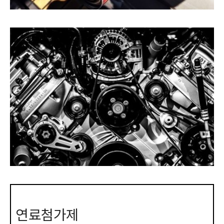
연료첨가제