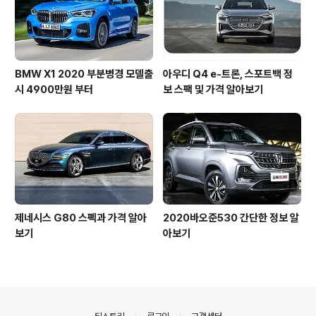
BMW X1 2020 부분병경 모델출
아우디 Q4 e-트론, 스포트백 정
시 4900만원 부터
보 스팩 및 가격 알아보기
제네시스 G80 스펙과 가격 알아
2020바오준530 간단한 정보 알
보기
아보기
의안내