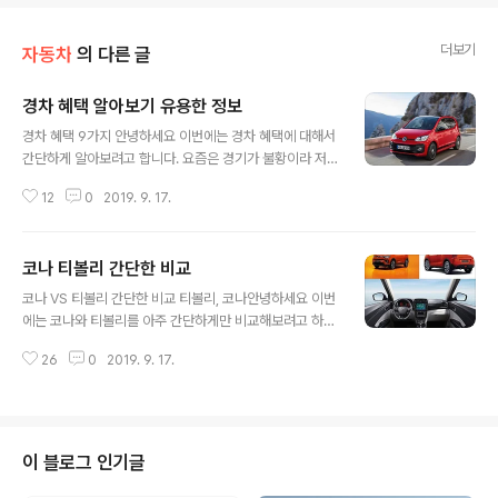
더보기
자동차
의 다른 글
경차 혜택 알아보기 유용한 정보
글 내용
경차 혜택 9가지 안녕하세요 이번에는 경차 혜택에 대해서
간단하게 알아보려고 합니다. 요즘은 경기가 불황이라 저
렴한 차량이나 세컨차로 경차에대한 관심도가 계속해서 높
12
0
2019. 9. 17.
아지고 있는 추세인데요.경차는 배기량이 1000cc 이하의
차량으로 2017년 국토교퉁부 통계자료에 따르면 우리나
라에 등록된 경차는 10년 전에 비해서 약 2.4배가 늘었다
코나 티볼리 간단한 비교
고 합니다. 그 이유로는 경차에 대한 여러가지 혜택이 큰 몫
글 내용
을 차지한다고 보는데요. 덩치가 작아서 간지는 조금 덜 나
코나 VS 티볼리 간단한 비교 티볼리, 코나안녕하세요 이번
지만 다양한 경제적 혜택을 받고 있는 경차, 지금부터 경차
에는 코나와 티볼리를 아주 간단하게만 비교해보려고 하는
에 대한 혜택 9가지정도만 간단하게 알아볼게요. 1. 저렴한
데요. 쌍용의 티볼리는 소형 SUV시장의 판을 키웠다고 봐
취등록세 첫 번째 경차의 혜택은 저렴한 취등록세 입니다.
26
0
2019. 9. 17.
도 될 정도로 엄청난 돌풍을 일으킨 바가 있습니다. 쉐보레
예전에는 경차를 구입하면 취등록세가 면제 였었죠. 이것
의 트랙스나 르노삼성의 QM3보다 다소 데뷔는 늦게 했지
이 상당히 쏠쏠했습니다. 쉽게 ..
만, 그 당시 압도적인 디자인과 가격대비 다양한 옵션들로
많은 사람들에게 사랑을 받았었죠. 매력적인 디자인과 가
격으로 승부수를 띄웠던 쌍용의 전략이 먹혔었던 것인데
이 블로그 인기글
요. 허나, 코나가 출시되면서 티볼리의 독주를 어느정도 막