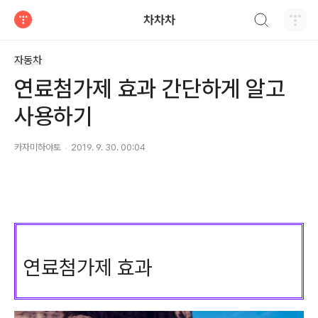
검색하기
차차차
티스토리
자동차
연료첨가제 효과 간단하게 알고
사용하기
카자미하야토
2019. 9. 30. 00:04
연료첨가제 효과